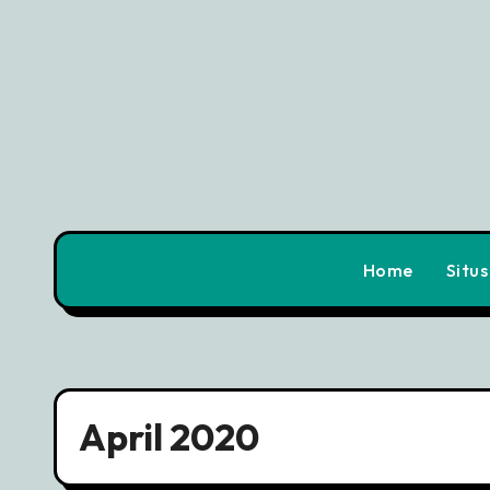
Skip
to
content
Home
Situs
April 2020