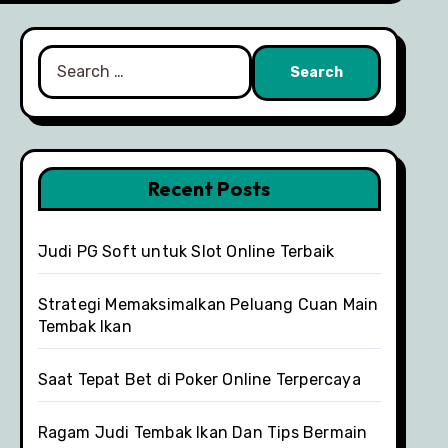
Search
for:
Recent Posts
Judi PG Soft untuk Slot Online Terbaik
Strategi Memaksimalkan Peluang Cuan Main
Tembak Ikan
Saat Tepat Bet di Poker Online Terpercaya
Ragam Judi Tembak Ikan Dan Tips Bermain