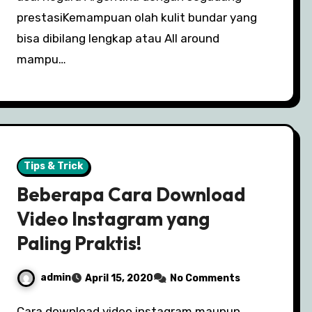
prestasiKemampuan olah kulit bundar yang
bisa dibilang lengkap atau All around
mampu…
Tips & Trick
Beberapa Cara Download
Video Instagram yang
Paling Praktis!
admin
April 15, 2020
No Comments
Cara download video instagram maupun