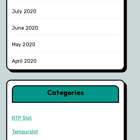
July 2020
June 2020
May 2020
April 2020
Categories
RTP Slot
Tempurslot