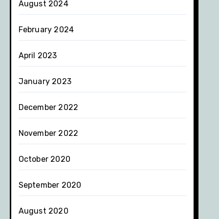
August 2024
February 2024
April 2023
January 2023
December 2022
November 2022
October 2020
September 2020
August 2020