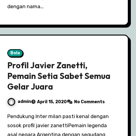
dengan nama…
Bola
Profil Javier Zanetti,
Pemain Setia Sabet Semua
Gelar Juara
admin
April 15, 2020
No Comments
Pendukung Inter milan pasti kenal dengan
sosok profil javier zanettiPemain legenda
asal negara Argentina dengan segudang