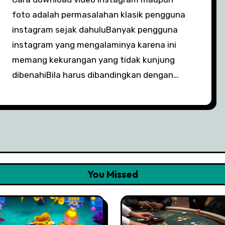
foto adalah permasalahan klasik pengguna
instagram sejak dahuluBanyak pengguna
instagram yang mengalaminya karena ini
memang kekurangan yang tidak kunjung
dibenahiBila harus dibandingkan dengan…
You Missed