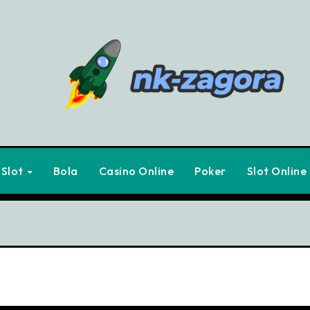
 Slot
Bola
Casino Online
Poker
Slot Online