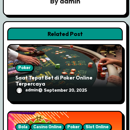
By
admin
a
t
i
Related Post
o
n
Poker
Saat Tepat Bet di Poker Online
Terpercaya
admin
September 20, 2025
Bola
Casino Online
Poker
Slot Online