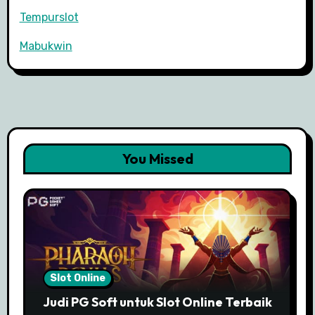
Tempurslot
Mabukwin
You Missed
Slot Online
Judi PG Soft untuk Slot Online Terbaik