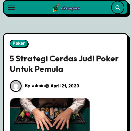
Skip
to
content
Poker
5 Strategi Cerdas Judi Poker
Untuk Pemula
By
admin
April 21, 2020