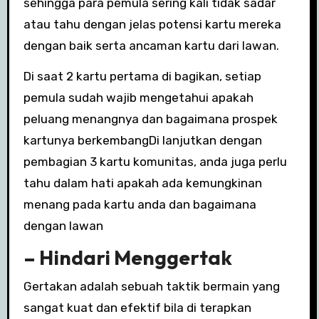
sehingga para pemula sering kali tidak sadar
atau tahu dengan jelas potensi kartu mereka
dengan baik serta ancaman kartu dari lawan.
Di saat 2 kartu pertama di bagikan, setiap
pemula sudah wajib mengetahui apakah
peluang menangnya dan bagaimana prospek
kartunya berkembangDi lanjutkan dengan
pembagian 3 kartu komunitas, anda juga perlu
tahu dalam hati apakah ada kemungkinan
menang pada kartu anda dan bagaimana
dengan lawan
– Hindari Menggertak
Gertakan adalah sebuah taktik bermain yang
sangat kuat dan efektif bila di terapkan