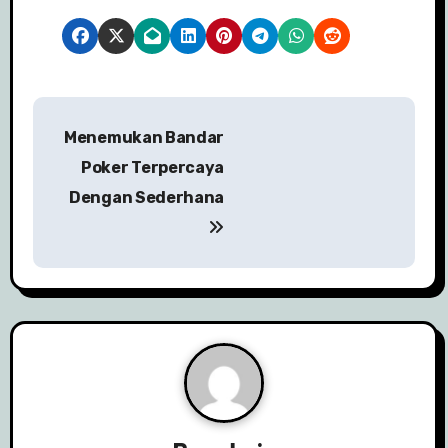
P
Menemukan Bandar
o
Poker Terpercaya
s
Dengan Sederhana
t
n
a
v
i
g