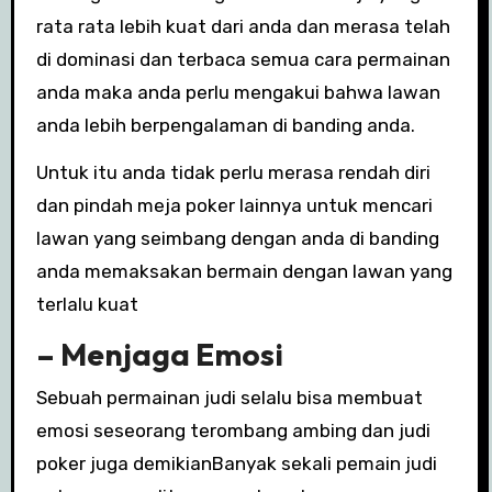
rata rata lebih kuat dari anda dan merasa telah
di dominasi dan terbaca semua cara permainan
anda maka anda perlu mengakui bahwa lawan
anda lebih berpengalaman di banding anda.
Untuk itu anda tidak perlu merasa rendah diri
dan pindah meja poker lainnya untuk mencari
lawan yang seimbang dengan anda di banding
anda memaksakan bermain dengan lawan yang
terlalu kuat
– Menjaga Emosi
Sebuah permainan judi selalu bisa membuat
emosi seseorang terombang ambing dan judi
poker juga demikianBanyak sekali pemain judi