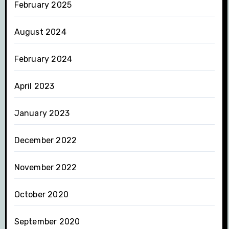
February 2025
August 2024
February 2024
April 2023
January 2023
December 2022
November 2022
October 2020
September 2020