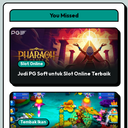
You Missed
Slot Online
Judi PG Soft untuk Slot Online Terbaik
Tembak Ikan