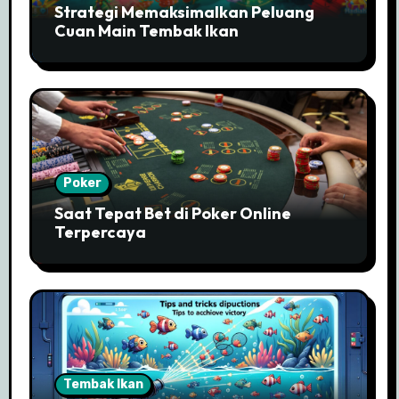
Strategi Memaksimalkan Peluang
Cuan Main Tembak Ikan
Poker
Saat Tepat Bet di Poker Online
Terpercaya
Tembak Ikan