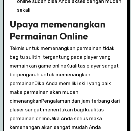
online sudah bisa Anda akses dengan mudah
sekali.
Upaya memenangkan
Permainan Online
Teknis untuk memenangkan permainan tidak
begitu sulitIni tergantung pada player yang
memainkan game onlineKualitas player sangat
berpengaruh untuk memenangkan
permainanJika Anda memiliki skill yang baik
maka permainan akan mudah
dimenangkanPengalaman dan jam terbang dari
player sangat menentukan bagi kualitas
permainan onlineJika Anda serius maka
kemenangan akan sangat mudah Anda