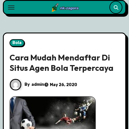
Skip
to
content
Bola
Cara Mudah Mendaftar Di
Situs Agen Bola Terpercaya
By
admin
May 26, 2020