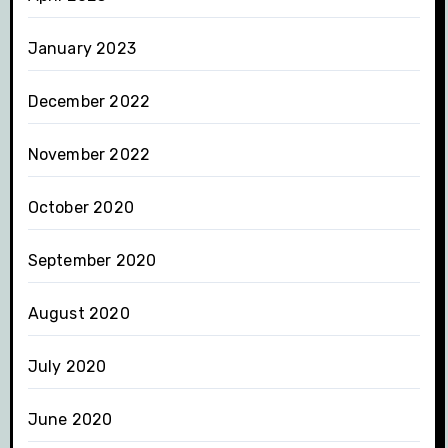
January 2023
December 2022
November 2022
October 2020
September 2020
August 2020
July 2020
June 2020