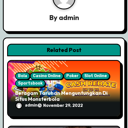
i
g
By
admin
a
t
i
Related Post
o
n
Bola
Casino Online
Poker
Slot Online
Sportsbook
Beragam Taruhan Menguntungkan Di
Situs Monsterbola
admin
November 29, 2022