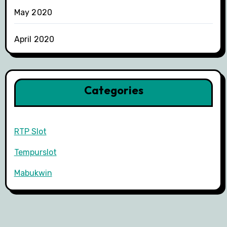
May 2020
April 2020
Categories
RTP Slot
Tempurslot
Mabukwin