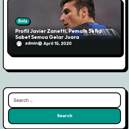
Bola
Profil Javier Zanetti, Pemain Setia
Sabet Semua Gelar Juara
admin
April 15, 2020
Search
for: