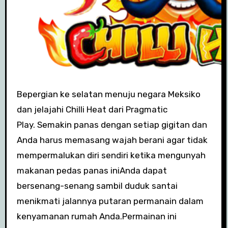
Bepergian ke selatan menuju negara Meksiko
dan jelajahi Chilli Heat dari Pragmatic
Play. Semakin panas dengan setiap gigitan dan
Anda harus memasang wajah berani agar tidak
mempermalukan diri sendiri ketika mengunyah
makanan pedas panas iniAnda dapat
bersenang-senang sambil duduk santai
menikmati jalannya putaran permanain dalam
kenyamanan rumah Anda.Permainan ini