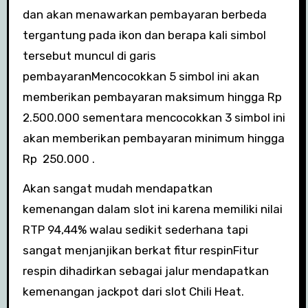
dan akan menawarkan pembayaran berbeda
tergantung pada ikon dan berapa kali simbol
tersebut muncul di garis
pembayaranMencocokkan 5 simbol ini akan
memberikan pembayaran maksimum hingga Rp
2.500.000 sementara mencocokkan 3 simbol ini
akan memberikan pembayaran minimum hingga
Rp 250.000 .
Akan sangat mudah mendapatkan
kemenangan dalam slot ini karena memiliki nilai
RTP 94,44% walau sedikit sederhana tapi
sangat menjanjikan berkat fitur respinFitur
respin dihadirkan sebagai jalur mendapatkan
kemenangan jackpot dari slot Chili Heat.