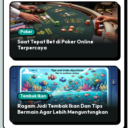
Poker
Saat Tepat Bet di Poker Online
Terpercaya
Tembak Ikan
Ragam Judi Tembak Ikan Dan Tips
Bermain Agar Lebih Menguntungkan