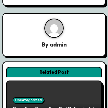
n
a
v
i
g
By
admin
a
t
i
Related Post
o
n
Uncategorized